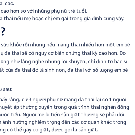
i cao.
 cao hơn so với những phụ nữ trẻ tuổi.
 thai nếu mẹ hoặc chị em gái trong gia đình cũng vậy.
g?
 sức khỏe rồi nhưng nếu mang thai nhiều hơn một em bé
ụ đa thai sẽ có nguy cơ biến chứng thai kỳ cao hơn. Do
cũng như lắng nghe những lời khuyên, chỉ định từ bác sĩ
của đa thai đó là sinh non, đa thai với số lượng em bé
ư sau:
hấy rằng, cứ 3 người phụ nữ mang đa thai lại có 1 người
g huyết áp thường xuyên trong quá trình thai nghén đồng
nước tiểu. Người mẹ bị tiền sản giật thường sẽ phải đối
làm ảnh hưởng nghiêm trọng đến các cơ quan khác trong
ng có thể gây co giật, được gọi là sản giật.