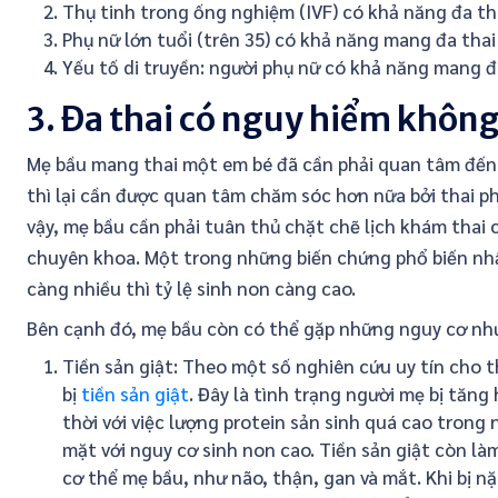
Thụ tinh trong ống nghiệm (IVF) có khả năng đa tha
Phụ nữ lớn tuổi (trên 35) có khả năng mang đa thai
Yếu tố di truyền: người phụ nữ có khả năng mang đa
3. Đa thai có nguy hiểm khôn
Mẹ bầu mang thai một em bé đã cần phải quan tâm đến
thì lại cần được quan tâm chăm sóc hơn nữa bởi thai ph
vậy, mẹ bầu cần phải tuân thủ chặt chẽ lịch khám thai 
chuyên khoa. Một trong những biến chứng phổ biến nhất 
càng nhiều thì tỷ lệ sinh non càng cao.
Bên cạnh đó, mẹ bầu còn có thể gặp những nguy cơ nh
Tiền sản giật: Theo một số nghiên cứu uy tín cho t
bị
tiền sản giật
. Đây là tình trạng người mẹ bị tăn
thời với việc lượng protein sản sinh quá cao trong 
mặt với nguy cơ sinh non cao. Tiền sản giật còn 
cơ thể mẹ bầu, như não, thận, gan và mắt. Khi bị nặ