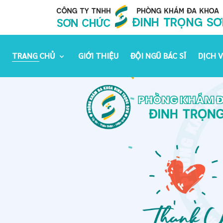
TRANG CHỦ
GIỚI THIỆU
ĐỘI NGŨ BÁC SĨ
DỊCH 