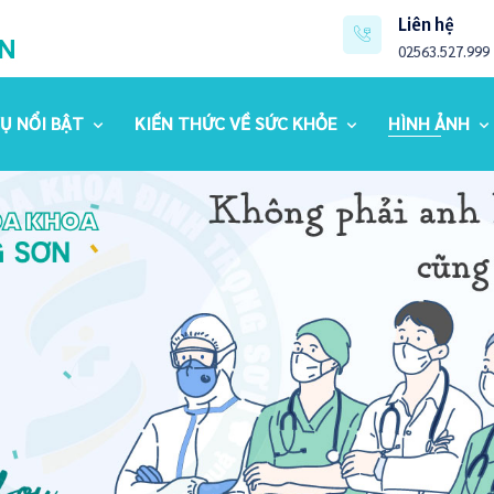
Liên hệ
02563.527.999
VỤ NỔI BẬT
KIẾN THỨC VỀ SỨC KHỎE
HÌNH ẢNH