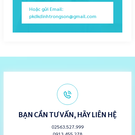
Hoặc gửi Email:
pkdkdinhtrongson@gmail.com
BẠN CẦN TƯ VẤN, HÃY LIÊN HỆ
02563.527.999
0913.455.278