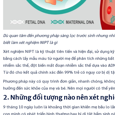
Dù quan tâm đến phương pháp sàng lọc trước sinh nhưng nh
biết làm xét nghiệm NIPT là gì
Xét nghiệm NIPT là kỹ thuật tiên tiến và hiện đại, sử dụng k
bằng cách lấy mẫu máu từ người mẹ để phân tích những bất
nhiễm sắc thể, đột biến mất đoạn nhiễm sắc thể dựa vào ADN
Từ đó cho kết quả chính xác đến 99% trẻ có nguy cơ bị dị t
Phương pháp này có quy trình đơn giản, nhanh chóng, khôn
hưởng đến sức khỏe của mẹ và bé. Nên mọi người có thể yên
2. Những đối tượng nào nên xét ngh
9 tháng 10 ngày luôn là khoảng thời gian khiến mẹ bầu lo lắ
con mình có phát triển bình thường hay bị dị tật bẩm sinh 