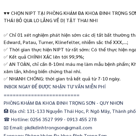
♥️♥️ CHỌN NIPT TẠI PHÒNG KHÁM ĐA KHOA ĐINH TRỌNG SƠ
THÁI BỎ QUA LO LẮNG VỀ DỊ TẬT THAI NHI
✅ Chỉ 01 xét nghiệm phát hiện sớm các dị tất bất thường th
Edward, Patau, Turner, Klinefelter, nhiễm sắc thể XXX,…;
✅ Thời gian thực hiện NIPT từ rất sớm: Có thể thực hiện ng
✅ Kết quả CHÍNH XÁC lên tới 99,9%;
✅ AN TOÀN, chỉ cần 8-10ml máu mẹ làm mẫu bệnh phẩm; Kh
xâm lấn, không biến chứng thai nhi.
✅ NHANH CHÓNG: thời gian trả kết quả từ 7-10 ngày.
INBOX NGAY ĐỂ ĐƯỢC NHẬN TƯ VẤN MIỄN PHÍ
=========================
PHÒNG KHÁM ĐA KHOA ĐINH TRỌNG SƠN - QUY NHƠN
🏥 Địa chỉ: 131-133 Nguyễn Thái Học, P. Ngô Mây, Thành phố
☎ Hotline: 0256 3527 999 - 0913 455 278
📧 Email: pkdkdinhtrongson@gmail.com
Fanpage: Phòng khám Đa khoa Đinh Trọng Sơn